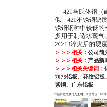
420
马氏体钢（
似。420不锈钢
锈钢钢种中较低的
多用于制造水蒸气
2Cr13淬火后的
＞＞＞相关：
公司简
＞＞＞相关：
产品新
＞＞＞相关关键词：
7075
铝板
、
花纹铝板
紫铜
、
广东铝板
详情请致电或传真垂询。询价电话：
0769