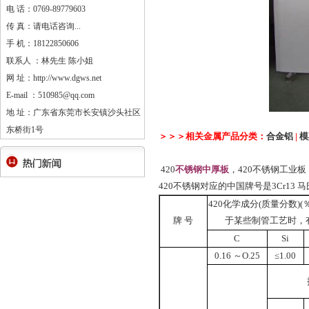
电 话：0769-89779603
传 真：请电话咨询...
手 机：18122850606
联系人 ：林先生 陈小姐
网 址：http://www.dgws.net
E-mail ：510985@qq.com
地 址：广东省东莞市长安镇沙头社区
东桥街1号
＞＞＞相关金属产品分类：
合金铝
|
模
420
不锈钢中厚板
，420不锈钢工业板
420
不锈钢对应的中国牌号是3Cr13 
420
化学成分(质量分数)(
牌 号
于某些制管工艺时，
C
Si
0.16
～O.25
≤1.00