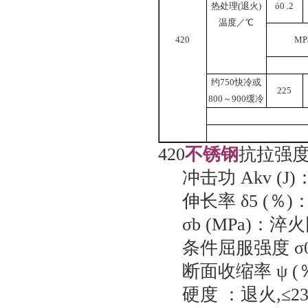
热处理(退火)
ó0 .2
温度／℃
420
MP
约750快冷或
225
800～900缓冷
420
不锈钢
抗拉强度
冲击功 Akv (J)
伸长率 δ5 (％)：
σb (MPa)：淬火回
条件屈服强度 σ0.2
断面收缩率 ψ (％
硬度 ：退火,≤235