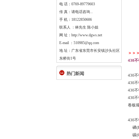
电 话：0769-89779603
传 真：请电话咨询...
手 机：18122850606
联系人 ：林先生 陈小姐
网 址：http://www.dgws.net
E-mail ：510985@qq.com
地 址：广东省东莞市长安镇沙头社区
＞＞
东桥街1号
430
430不
430
430
430
卷板规
430
磷(P)
碳(C