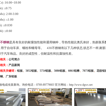
 :16.00~18.00
 :≤0.75
 :2.00-3.00
) :≤1.00
 :≤0.030
) :≤0.60
0不锈钢
是具有良好的耐腐蚀性能和通用钢种，导热性能比奥氏体好，热膨胀系
用于自动车床、螺栓和螺母等。 430不锈钢有以下几种状态,状态不一样,耐脏
用于汽车饰品。良好的成型性，但耐温性和抗腐蚀性差。
相关：
公司简介
相关：
产品新闻
相关关键词：
铝板
、
5052
铝板
、
5754
铝板
、
5086
铝
板
、
6061
铝棒
、
7075
铝板
、
花纹铝
铜
、
广东铝板
致电或传真垂询。询价电话：
0769-89779603
官方网站：http://www.dgws.net