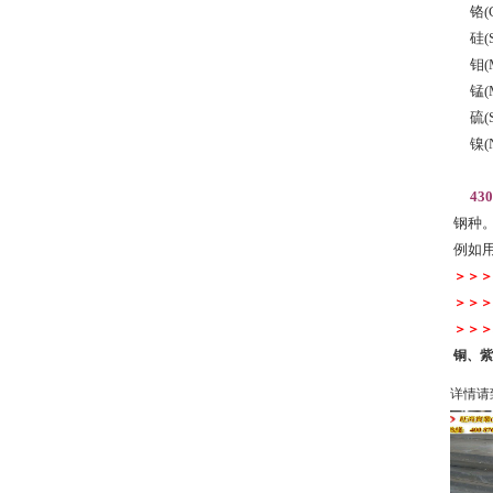
铬(Cr)
硅(Si)
钼(Mo)
锰(Mn
硫(S)
镍(Ni
43
钢种。
例如
＞＞＞
＞＞＞
＞＞＞
铜、紫
详情请