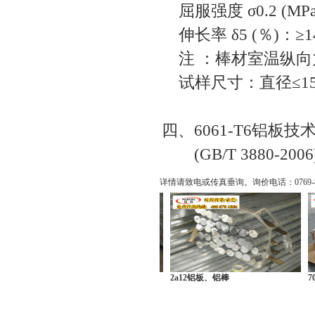
屈服强度 σ0.2 (MPa
伸长率 δ5 (％)：≥1
注 ：棒材室温纵向
试样尺寸：直径≤15
四、6061-T6铝板技
(GB/T 3880-2006
详情请致电或传真垂询。询价电话：
0769
5754铝棒、5754铝板
2a12铝板、铝棒
707