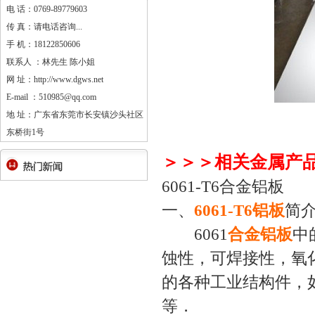
电 话：0769-89779603
传 真：请电话咨询...
手 机：18122850606
联系人 ：林先生 陈小姐
网 址：http://www.dgws.net
E-mail ：510985@qq.com
地 址：广东省东莞市长安镇沙头社区
东桥街1号
＞＞＞相关金属产
6061-T6合金铝板
一、
6061-T6铝板
简
6061
合金铝板
中
蚀性，可焊接性，氧
的各种工业结构件，
等．