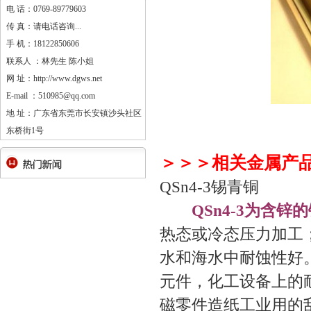
电 话：0769-89779603
传 真：请电话咨询...
手 机：18122850606
联系人 ：林先生 陈小姐
网 址：http://www.dgws.net
E-mail ：510985@qq.com
地 址：广东省东莞市长安镇沙头社区
东桥街1号
＞＞＞相关金属产
QSn4-3锡青铜
QSn4-3为含锌
热态或冷态压力加工
水和海水中耐蚀性好。
元件，化工设备上的
磁零件造纸工业用的