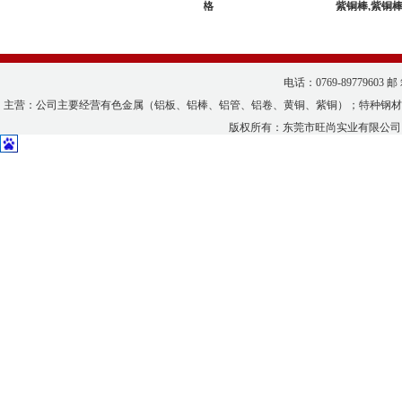
格规格
紫铜带价格
紫铜棒,紫铜棒价
电话：0769-89779603 邮
主营：公司主要经营有色金属（铝板、铝棒、铝管、铝卷、黄铜、紫铜）；特种钢材
版权所有：
东莞市旺尚实业有限公司