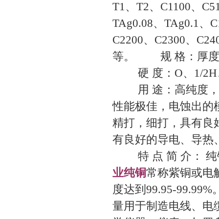
T1、T2、C1100、C5
TAg0.08、TAg0.1、
C2200、C2300、C24
等。 规 格：厚度：0.
硬 度：O、1/2H、
用 途：高纯度，组
性能极佳，电蚀出的
精打，细打，具有良
有良好的导电、导热
特 点 简 介： 
业纯铜
常称紫铜或电解
度达到99.95-99.9
量用于制造电线、电